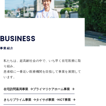
ビジョン
ビジョン
ビジョン
ビジョン
ビジョン
ビジョン
BUSINESS
事業紹介
私たちは、超高齢社会の中で、いち早く在宅医療に取
り組み、
患者様に一番近い医療機関を目指して事業を展開して
います。
在宅訪問薬局事業
プライマリケアホーム事業
きらりプライム事業
タイサポ事業
ICT事業